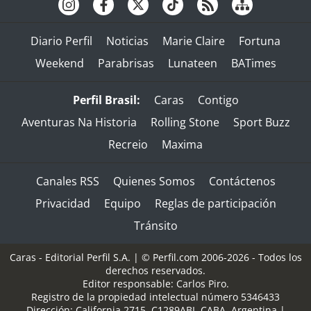
Diario Perfil
Noticias
Marie Claire
Fortuna
Weekend
Parabrisas
Lunateen
BATimes
Perfil Brasil:
Caras
Contigo
Aventuras Na Historia
Rolling Stone
Sport Buzz
Recreio
Maxima
Canales RSS
Quienes Somos
Contáctenos
Privacidad
Equipo
Reglas de participación
Tránsito
Caras - Editorial Perfil S.A.
| © Perfil.com 2006-2026 - Todos los
derechos reservados.
Editor responsable: Carlos Piro.
Registro de la propiedad intelectual número 5346433
Dirección:
California 2715
,
C1289ABI
,
CABA, Argentina
|