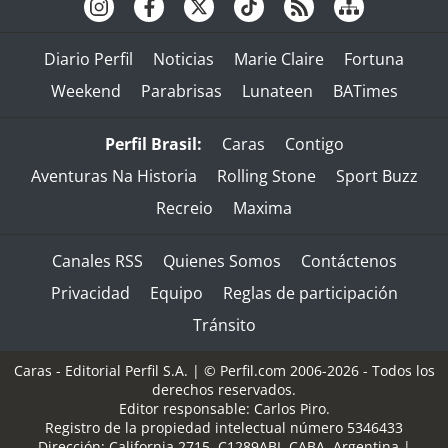
Diario Perfil
Noticias
Marie Claire
Fortuna
Weekend
Parabrisas
Lunateen
BATimes
Perfil Brasil:
Caras
Contigo
Aventuras Na Historia
Rolling Stone
Sport Buzz
Recreio
Maxima
Canales RSS
Quienes Somos
Contáctenos
Privacidad
Equipo
Reglas de participación
Tránsito
Caras - Editorial Perfil S.A.
| © Perfil.com 2006-2026 - Todos los
derechos reservados.
Editor responsable: Carlos Piro.
Registro de la propiedad intelectual número 5346433
Dirección:
California 2715
,
C1289ABI
,
CABA, Argentina
|