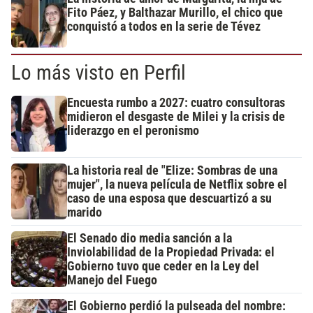
Fito Páez, y Balthazar Murillo, el chico que
conquistó a todos en la serie de Tévez
Lo más visto en Perfil
Encuesta rumbo a 2027: cuatro consultoras
midieron el desgaste de Milei y la crisis de
liderazgo en el peronismo
La historia real de "Elize: Sombras de una
mujer", la nueva película de Netflix sobre el
caso de una esposa que descuartizó a su
marido
El Senado dio media sanción a la
Inviolabilidad de la Propiedad Privada: el
Gobierno tuvo que ceder en la Ley del
Manejo del Fuego
El Gobierno perdió la pulseada del nombre: