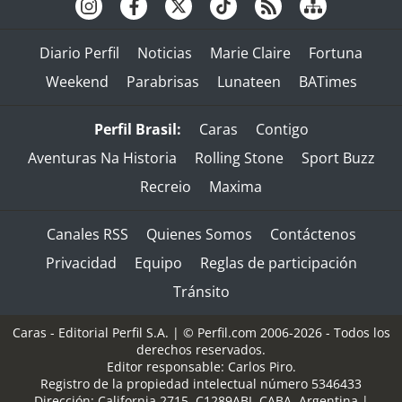
Diario Perfil
Noticias
Marie Claire
Fortuna
Weekend
Parabrisas
Lunateen
BATimes
Perfil Brasil:
Caras
Contigo
Aventuras Na Historia
Rolling Stone
Sport Buzz
Recreio
Maxima
Canales RSS
Quienes Somos
Contáctenos
Privacidad
Equipo
Reglas de participación
Tránsito
Caras - Editorial Perfil S.A.
| © Perfil.com 2006-2026 - Todos los
derechos reservados.
Editor responsable: Carlos Piro.
Registro de la propiedad intelectual número 5346433
Dirección:
California 2715
,
C1289ABI
,
CABA, Argentina
|