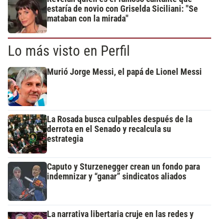
estaría de novio con Griselda Siciliani: "Se
mataban con la mirada"
Lo más visto en Perfil
Murió Jorge Messi, el papá de Lionel Messi
La Rosada busca culpables después de la
derrota en el Senado y recalcula su
estrategia
Caputo y Sturzenegger crean un fondo para
indemnizar y “ganar” sindicatos aliados
La narrativa libertaria cruje en las redes y