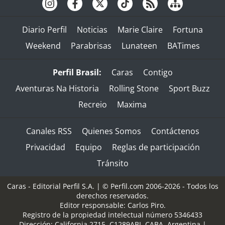
Diario Perfil
Noticias
Marie Claire
Fortuna
Weekend
Parabrisas
Lunateen
BATimes
Perfil Brasil:
Caras
Contigo
Aventuras Na Historia
Rolling Stone
Sport Buzz
Recreio
Maxima
Canales RSS
Quienes Somos
Contáctenos
Privacidad
Equipo
Reglas de participación
Tránsito
Caras - Editorial Perfil S.A.
| © Perfil.com 2006-2026 - Todos los
derechos reservados.
Editor responsable: Carlos Piro.
Registro de la propiedad intelectual número 5346433
Dirección:
California 2715
,
C1289ABI
,
CABA, Argentina
|