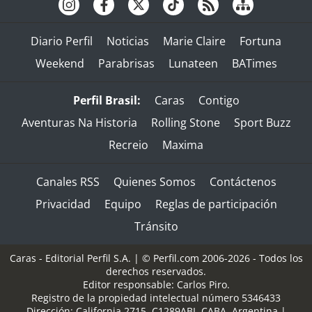
Diario Perfil
Noticias
Marie Claire
Fortuna
Weekend
Parabrisas
Lunateen
BATimes
Perfil Brasil:
Caras
Contigo
Aventuras Na Historia
Rolling Stone
Sport Buzz
Recreio
Maxima
Canales RSS
Quienes Somos
Contáctenos
Privacidad
Equipo
Reglas de participación
Tránsito
Caras - Editorial Perfil S.A.
| © Perfil.com 2006-2026 - Todos los
derechos reservados.
Editor responsable: Carlos Piro.
Registro de la propiedad intelectual número 5346433
Dirección:
California 2715
,
C1289ABI
,
CABA, Argentina
|