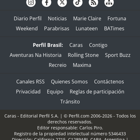
Diario Perfil
Noticias
Marie Claire
Fortuna
Weekend
Parabrisas
Lunateen
BATimes
Perfil Brasil:
Caras
Contigo
Aventuras Na Historia
Rolling Stone
Sport Buzz
Recreio
Maxima
Canales RSS
Quienes Somos
Contáctenos
Privacidad
Equipo
Reglas de participación
Tránsito
Caras - Editorial Perfil S.A.
| © Perfil.com 2006-2026 - Todos los
derechos reservados.
Editor responsable: Carlos Piro.
Registro de la propiedad intelectual número 5346433
Dirección:
California 2715
,
C1289ABI
,
CABA, Argentina
|