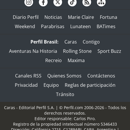
Diario Perfil
Noticias
Marie Claire
Fortuna
Weekend
Parabrisas
Lunateen
BATimes
Perfil Brasil:
Caras
Contigo
Aventuras Na Historia
Rolling Stone
Sport Buzz
Recreio
Maxima
Canales RSS
Quienes Somos
Contáctenos
Privacidad
Equipo
Reglas de participación
Tránsito
Caras - Editorial Perfil S.A.
| © Perfil.com 2006-2026 - Todos los
derechos reservados.
Editor responsable: Carlos Piro.
Registro de la propiedad intelectual número 5346433
Dirección:
California 2715
,
C1289ABI
,
CABA, Argentina
|