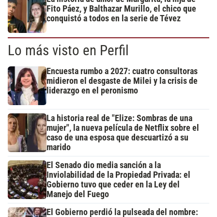
Fito Páez, y Balthazar Murillo, el chico que
conquistó a todos en la serie de Tévez
Lo más visto en Perfil
Encuesta rumbo a 2027: cuatro consultoras
midieron el desgaste de Milei y la crisis de
liderazgo en el peronismo
La historia real de "Elize: Sombras de una
mujer", la nueva película de Netflix sobre el
caso de una esposa que descuartizó a su
marido
El Senado dio media sanción a la
Inviolabilidad de la Propiedad Privada: el
Gobierno tuvo que ceder en la Ley del
Manejo del Fuego
El Gobierno perdió la pulseada del nombre: