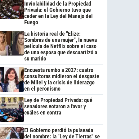
Inviolabilidad de la Propiedad
Privada: el Gobierno tuvo que
ceder en la Ley del Manejo del
Fuego
La historia real de "Elize:
Sombras de una mujer", la nueva
película de Netflix sobre el caso
de una esposa que descuartizó a
su marido
Encuesta rumbo a 2027: cuatro
consultoras midieron el desgaste
de Milei y la crisis de liderazgo
en el peronismo
Ley de Propiedad Privada: qué
senadores votaron a favor y
cuáles en contra
El Gobierno perdió la pulseada
del nombre: la "Ley de Tierras" se