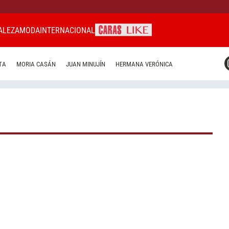
ALEZA
MODA
INTERNACIONAL
CARAS MIAMI
TA
MORIA CASÁN
JUAN MINUJÍN
HERMANA VERÓNICA
CARAS BRASIL
CARAS URUGUAY