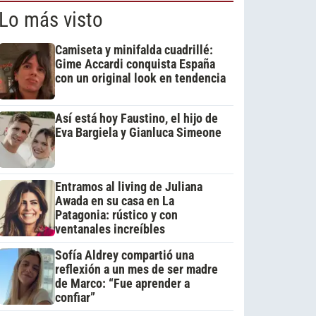
Lo más visto
Camiseta y minifalda cuadrillé:
Gime Accardi conquista España
con un original look en tendencia
Así está hoy Faustino, el hijo de
Eva Bargiela y Gianluca Simeone
Entramos al living de Juliana
Awada en su casa en La
Patagonia: rústico y con
ventanales increíbles
Sofía Aldrey compartió una
reflexión a un mes de ser madre
de Marco: “Fue aprender a
confiar”