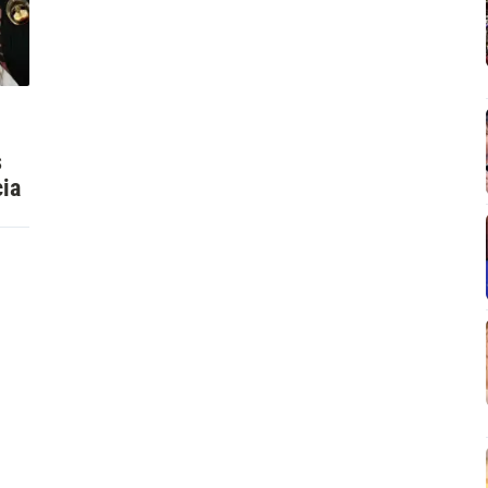
s
cia