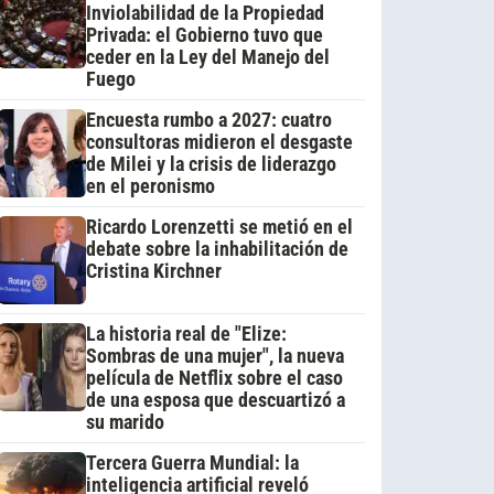
Inviolabilidad de la Propiedad
Privada: el Gobierno tuvo que
ceder en la Ley del Manejo del
Fuego
Encuesta rumbo a 2027: cuatro
consultoras midieron el desgaste
de Milei y la crisis de liderazgo
en el peronismo
Ricardo Lorenzetti se metió en el
debate sobre la inhabilitación de
Cristina Kirchner
La historia real de "Elize:
Sombras de una mujer", la nueva
película de Netflix sobre el caso
de una esposa que descuartizó a
su marido
Tercera Guerra Mundial: la
inteligencia artificial reveló