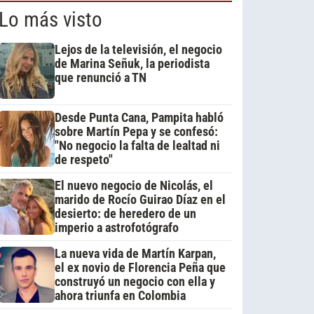
Lo más visto
Lejos de la televisión, el negocio
de Marina Señuk, la periodista
que renunció a TN
Desde Punta Cana, Pampita habló
sobre Martín Pepa y se confesó:
"No negocio la falta de lealtad ni
de respeto"
El nuevo negocio de Nicolás, el
marido de Rocío Guirao Díaz en el
desierto: de heredero de un
imperio a astrofotógrafo
La nueva vida de Martín Karpan,
el ex novio de Florencia Peña que
construyó un negocio con ella y
ahora triunfa en Colombia