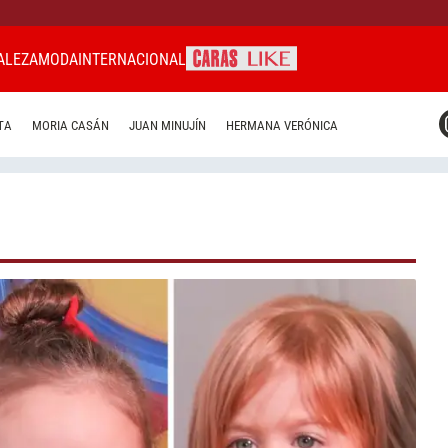
ALEZA
MODA
INTERNACIONAL
CARAS MIAMI
TA
MORIA CASÁN
JUAN MINUJÍN
HERMANA VERÓNICA
CARAS BRASIL
CARAS URUGUAY