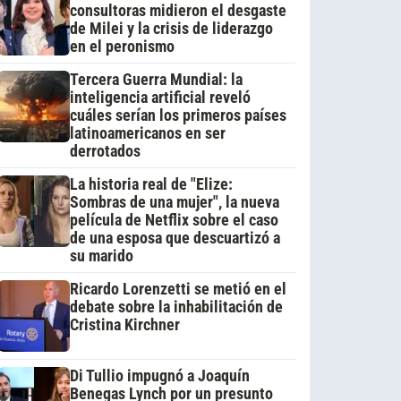
consultoras midieron el desgaste
de Milei y la crisis de liderazgo
en el peronismo
Tercera Guerra Mundial: la
inteligencia artificial reveló
cuáles serían los primeros países
latinoamericanos en ser
derrotados
La historia real de "Elize:
Sombras de una mujer", la nueva
película de Netflix sobre el caso
de una esposa que descuartizó a
su marido
Ricardo Lorenzetti se metió en el
debate sobre la inhabilitación de
Cristina Kirchner
Di Tullio impugnó a Joaquín
Benegas Lynch por un presunto