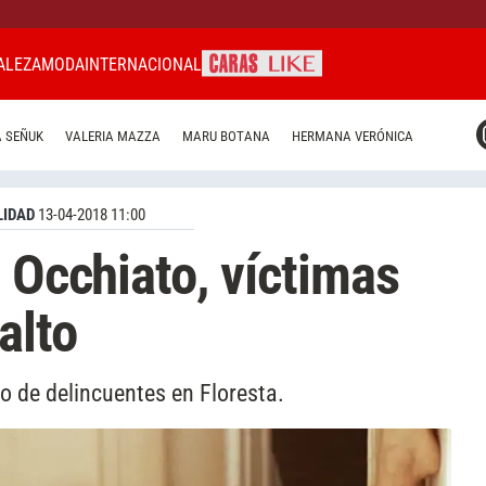
ALEZA
MODA
INTERNACIONAL
CARAS MIAMI
 SEÑUK
VALERIA MAZZA
MARU BOTANA
HERMANA VERÓNICA
CARAS BRASIL
CARAS URUGUAY
IDAD
13-04-2018 11:00
 Occhiato, víctimas
alto
o de delincuentes en Floresta.