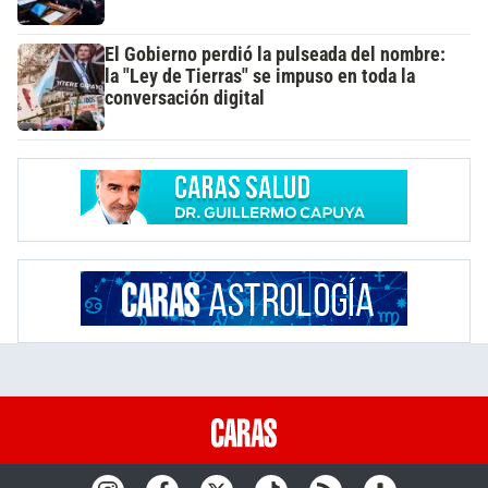
El Gobierno perdió la pulseada del nombre:
la "Ley de Tierras" se impuso en toda la
conversación digital