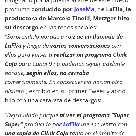
producto
conducido por
JoseMa
,
d
e LaFlia, la
productora de Marcelo Tinelli,
Metzger hizo
su descargo
en las redes sociales:
"Sorprendido porque a raíz de
un llamado de
LaFlia
y luego de
varias conversaciones
con
ellos para volver a
realizar mi programa Clink
Caja
para Canal 9 no pudimos seguir adelante
porque
, según ellos, no cerraba
comercialmente. En consecuencia harían otro
distinto"
, escribió en su primer Tweet y abrió
hilo con una catarata de descargos:
"Defraudado porque
al ver el programa “Super
Super”
producido po
r LaFlia
me encuentro con
una copia de Clink Caja
tanto en el ámbito de