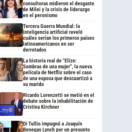
consultoras midieron el desgaste
de Milei y la crisis de liderazgo
en el peronismo
Tercera Guerra Mundial: la
inteligencia artificial reveló
cuáles serían los primeros países
latinoamericanos en ser
derrotados
La historia real de "Elize:
Sombras de una mujer", la nueva
película de Netflix sobre el caso
de una esposa que descuartizó a
su marido
Ricardo Lorenzetti se metió en el
debate sobre la inhabilitación de
Cristina Kirchner
Di Tullio impugnó a Joaquín
Benegas Lynch por un presunto