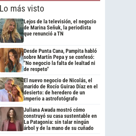
Lo más visto
Lejos de la televisión, el negocio
de Marina Señuk, la periodista
que renunció a TN
Desde Punta Cana, Pampita habló
sobre Martín Pepa y se confesó:
"No negocio la falta de lealtad ni
de respeto"
El nuevo negocio de Nicolás, el
marido de Rocío Guirao Díaz en el
desierto: de heredero de un
imperio a astrofotógrafo
Juliana Awada mostró cómo
construyó su casa sustentable en
La Patagonia: sin talar ningún
árbol y de la mano de su cuñado