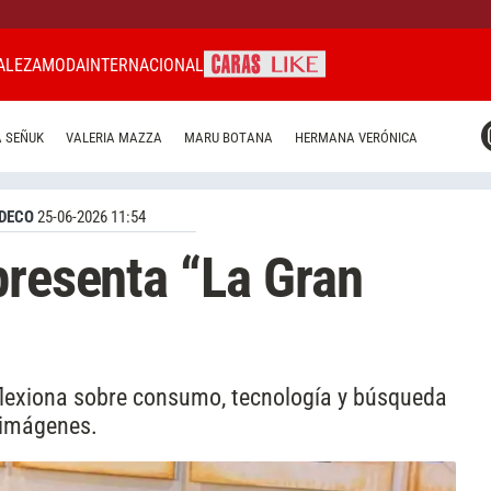
ALEZA
MODA
INTERNACIONAL
CARAS MIAMI
 SEÑUK
VALERIA MAZZA
MARU BOTANA
HERMANA VERÓNICA
CARAS BRASIL
CARAS URUGUAY
DECO
25-06-2026 11:54
presenta “La Gran
reflexiona sobre consumo, tecnología y búsqueda
 imágenes.