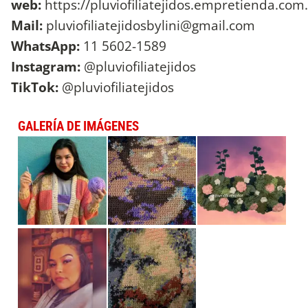
web:
https://pluviofiliatejidos.empretienda.com
Mail:
pluviofiliatejidosbylini@gmail.com
WhatsApp:
11 5602-1589
Instagram:
@pluviofiliatejidos
TikTok:
@pluviofiliatejidos
GALERÍA DE IMÁGENES