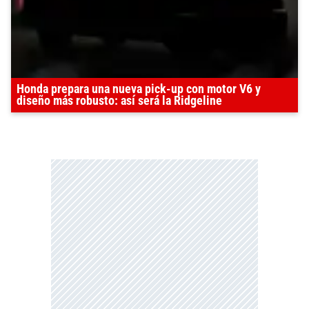
Honda prepara una nueva pick-up con motor V6 y
diseño más robusto: así será la Ridgeline