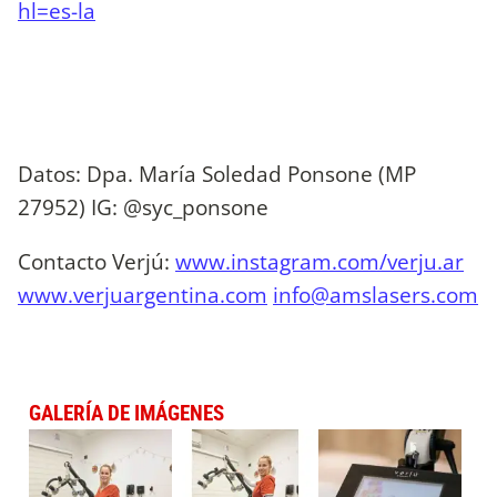
hl=es-la
Datos: Dpa. María Soledad Ponsone (MP
27952) IG: @syc_ponsone
Contacto Verjú:
www.instagram.com/verju.ar
www.verjuargentina.com
info@amslasers.com
GALERÍA DE IMÁGENES