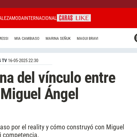
ALEZA
MODA
INTERNACIONAL
CARAS MIAMI
MESSI
MIA CAMBIASO
MARINA SEÑUK
MAGUI BRAVI
CARAS BRASIL
CARAS URUGUAY
 TV
16-05-2025 22:30
na del vínculo entre
 Miguel Ángel
aso por el reality y cómo construyó con Miguel
i competencia.