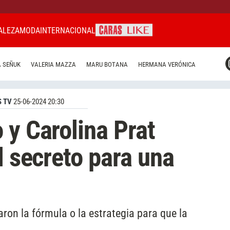
ALEZA
MODA
INTERNACIONAL
CARAS MIAMI
 SEÑUK
VALERIA MAZZA
MARU BOTANA
HERMANA VERÓNICA
CARAS BRASIL
CARAS URUGUAY
 TV
25-06-2024 20:30
 y Carolina Prat
l secreto para una
ron la fórmula o la estrategia para que la