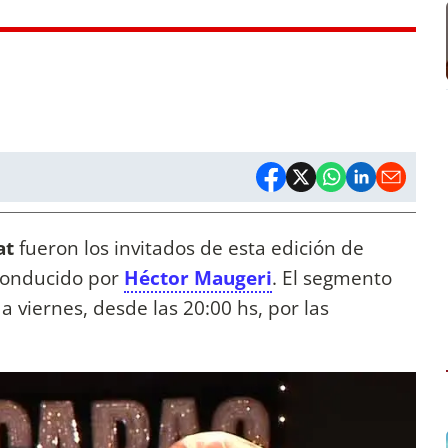
at
fueron los invitados de esta edición de
conducido por
Héctor Maugeri
. El segmento
a viernes, desde las 20:00 hs, por las