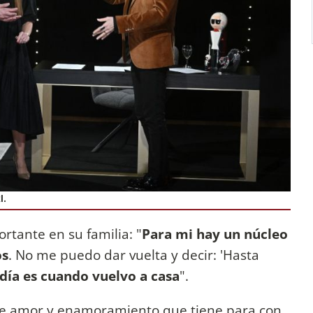
I.
tante en su familia: "
Para mi hay un núcleo
os
. No me puedo dar vuelta y decir: 'Hasta
ía es cuando vuelvo a casa
".
de amor y enamoramiento que tiene para con