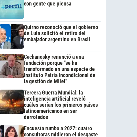
con gente que piensa
Quirno reconoció que el gobierno
de Lula solicitó el retiro del
embajador argentino en Brasil
Cachanosky renunció a una
fundación porque "se ha
transformado en una especie de
Instituto Patria incondicional de
la gestión de Milei"
Tercera Guerra Mundial: la
inteligencia artificial reveló
cuáles serían los primeros países
latinoamericanos en ser
derrotados
Encuesta rumbo a 2027: cuatro
consultoras midieron el desgaste