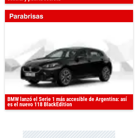
BMW lanzó el Serie 1 más accesible de Argentina: así
es el nuevo 118 BlackEdition