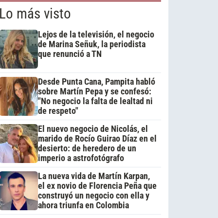
Lo más visto
Lejos de la televisión, el negocio
de Marina Señuk, la periodista
que renunció a TN
Desde Punta Cana, Pampita habló
sobre Martín Pepa y se confesó:
"No negocio la falta de lealtad ni
de respeto"
El nuevo negocio de Nicolás, el
marido de Rocío Guirao Díaz en el
desierto: de heredero de un
imperio a astrofotógrafo
La nueva vida de Martín Karpan,
el ex novio de Florencia Peña que
construyó un negocio con ella y
ahora triunfa en Colombia