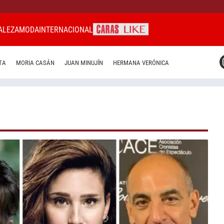
ALEZA
MODA
INTERNACIONAL
CARAS MIAMI
TA
MORIA CASÁN
JUAN MINUJÍN
HERMANA VERÓNICA
CARAS BRASIL
CARAS URUGUAY