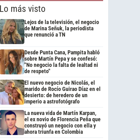
Lo más visto
Lejos de la televisión, el negocio
de Marina Señuk, la periodista
que renunció a TN
Desde Punta Cana, Pampita habló
sobre Martín Pepa y se confesó:
"No negocio la falta de lealtad ni
de respeto"
El nuevo negocio de Nicolás, el
marido de Rocío Guirao Díaz en el
desierto: de heredero de un
imperio a astrofotógrafo
La nueva vida de Martín Karpan,
el ex novio de Florencia Peña que
construyó un negocio con ella y
ahora triunfa en Colombia