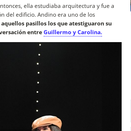
tonces, ella estudiaba arquitectura y fue a
n del edificio. Andino era uno de los
aquellos pasillos los que atestiguaron su
versación entre
Guillermo y Carolina.