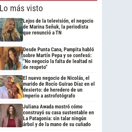
Lo más visto
Lejos de la televisión, el negocio
de Marina Señuk, la periodista
que renunció a TN
Desde Punta Cana, Pampita habló
sobre Martín Pepa y se confesó:
"No negocio la falta de lealtad ni
de respeto"
El nuevo negocio de Nicolás, el
marido de Rocío Guirao Díaz en el
desierto: de heredero de un
imperio a astrofotógrafo
Juliana Awada mostró cómo
construyó su casa sustentable en
La Patagonia: sin talar ningún
árbol y de la mano de su cuñado