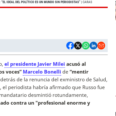
 “EL IDEAL DEL POLÍTICO ES UN MUNDO SIN PERIODISTAS”
| CARAS
o,
el presidente Javier Milei
acusó al
dos voces”
Marcelo Bonelli
de
“mentir
 detrás de la renuncia del exministro de Salud,
o, el periodista habría afirmado que Russo fue
el mandatario desmintió rotundamente,
dado contra un "profesional enorme y