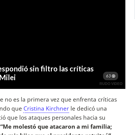
e no es la primera vez que enfrenta críticas
dando que
Cristina Kirchner
le dedicó una
ió que los ataques personales hacia su
.
“Me molestó que atacaron a mi familia;