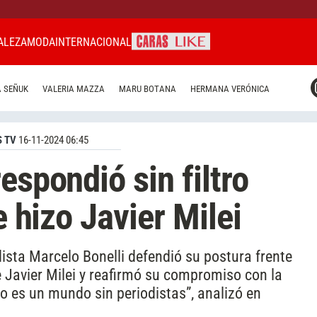
ALEZA
MODA
INTERNACIONAL
CARAS MIAMI
 SEÑUK
VALERIA MAZZA
MARU BOTANA
HERMANA VERÓNICA
CARAS BRASIL
CARAS URUGUAY
 TV
16-11-2024 06:45
espondió sin filtro
e hizo Javier Milei
dista Marcelo Bonelli defendió su postura frente
 Javier Milei y reafirmó su compromiso con la
ico es un mundo sin periodistas”, analizó en