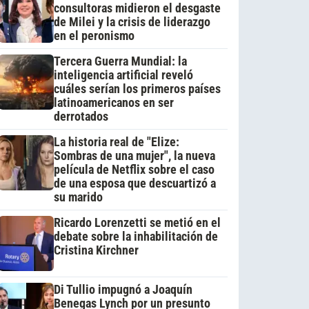
consultoras midieron el desgaste
de Milei y la crisis de liderazgo
en el peronismo
Tercera Guerra Mundial: la
inteligencia artificial reveló
cuáles serían los primeros países
latinoamericanos en ser
derrotados
La historia real de "Elize:
Sombras de una mujer", la nueva
película de Netflix sobre el caso
de una esposa que descuartizó a
su marido
Ricardo Lorenzetti se metió en el
debate sobre la inhabilitación de
Cristina Kirchner
Di Tullio impugnó a Joaquín
Benegas Lynch por un presunto