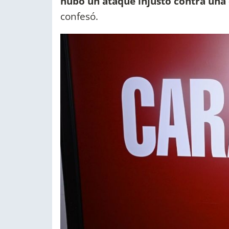
hubo un ataque injusto contra una 
confesó.