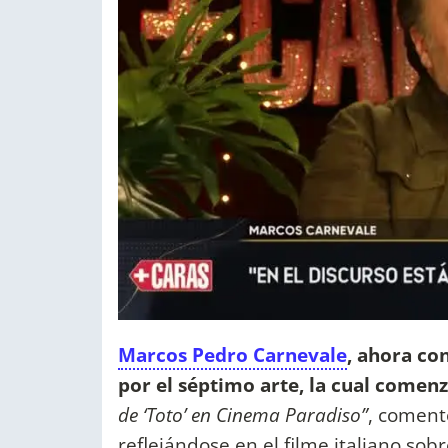
Marcos Pedro Carnevale
, ahora co
por el séptimo arte, la cual comenz
de ‘Toto’ en Cinema Paradiso”
, coment
reflejándose en el filme italiano sob