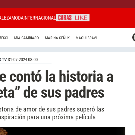
ALEZA
MODA
INTERNACIONAL
CARAS MIAMI
MESSI
MIA CAMBIASO
MARINA SEÑUK
MAGUI BRAVI
CARAS BRASIL
CARAS URUGUAY
 TV
31-07-2024 08:00
 contó la historia a
eta” de sus padres
toria de amor de sus padres superó las
inspiración para una próxima película