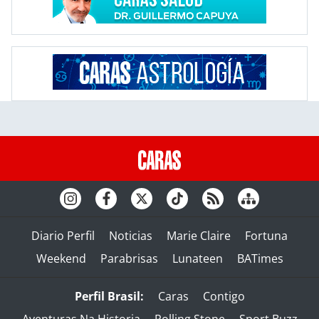
Diario Perfil
Noticias
Marie Claire
Fortuna
Weekend
Parabrisas
Lunateen
BATimes
Perfil Brasil:
Caras
Contigo
Aventuras Na Historia
Rolling Stone
Sport Buzz