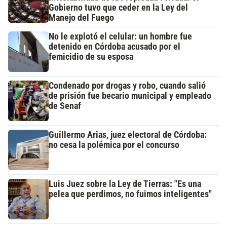
Gobierno tuvo que ceder en la Ley del
Manejo del Fuego
No le explotó el celular: un hombre fue
detenido en Córdoba acusado por el
femicidio de su esposa
Condenado por drogas y robo, cuando salió
de prisión fue becario municipal y empleado
de Senaf
Guillermo Arias, juez electoral de Córdoba:
no cesa la polémica por el concurso
Luis Juez sobre la Ley de Tierras: "Es una
pelea que perdimos, no fuimos inteligentes"