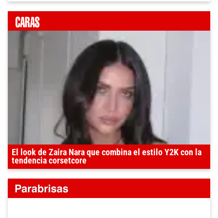
El look de Zaira Nara que combina el estilo Y2K con la
tendencia corsetcore