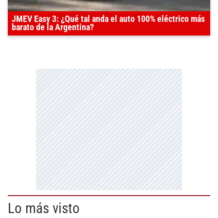
JMEV Easy 3: ¿Qué tal anda el auto 100% eléctrico más
barato de la Argentina?
Lo más visto