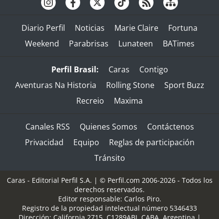
Diario Perfil
Noticias
Marie Claire
Fortuna
Weekend
Parabrisas
Lunateen
BATimes
Perfil Brasil:
Caras
Contigo
Aventuras Na Historia
Rolling Stone
Sport Buzz
Recreio
Maxima
Canales RSS
Quienes Somos
Contáctenos
Privacidad
Equipo
Reglas de participación
Tránsito
Caras - Editorial Perfil S.A.
| © Perfil.com 2006-2026 - Todos los
derechos reservados.
Editor responsable: Carlos Piro.
Registro de la propiedad intelectual número 5346433
Dirección:
California 2715
,
C1289ABI
,
CABA, Argentina
|