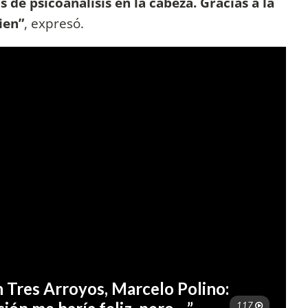
 de psicoanálisis en la cabeza. Gracias a la
ien”
, expresó.