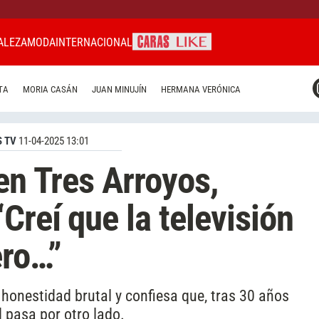
ALEZA
MODA
INTERNACIONAL
CARAS MIAMI
TA
MORIA CASÁN
JUAN MINUJÍN
HERMANA VERÓNICA
CARAS BRASIL
CARAS URUGUAY
 TV
11-04-2025 13:01
en Tres Arroyos,
Creí que la televisión
ero…”
honestidad brutal y confiesa que, tras 30 años
d pasa por otro lado.