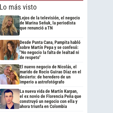
Lo más visto
Lejos de la televisión, el negocio
de Marina Señuk, la periodista
que renunció a TN
Desde Punta Cana, Pampita habló
sobre Martín Pepa y se confesó:
"No negocio la falta de lealtad ni
de respeto"
El nuevo negocio de Nicolás, el
marido de Rocío Guirao Díaz en el
desierto: de heredero de un
imperio a astrofotógrafo
La nueva vida de Martín Karpan,
el ex novio de Florencia Peña que
construyó un negocio con ella y
ahora triunfa en Colombia