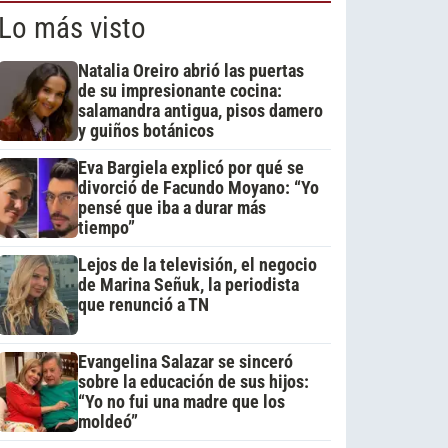
Lo más visto
Natalia Oreiro abrió las puertas
de su impresionante cocina:
salamandra antigua, pisos damero
y guiños botánicos
Eva Bargiela explicó por qué se
divorció de Facundo Moyano: “Yo
pensé que iba a durar más
tiempo”
Lejos de la televisión, el negocio
de Marina Señuk, la periodista
que renunció a TN
Evangelina Salazar se sinceró
sobre la educación de sus hijos:
“Yo no fui una madre que los
moldeó”