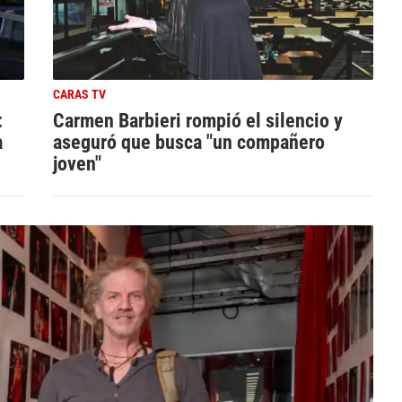
CARAS TV
:
Carmen Barbieri rompió el silencio y
a
aseguró que busca "un compañero
joven"