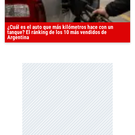
¿Cuál es el auto que más kilómetros hace con un
tanque? El ránking de los 10 más vendidos de
Argentina