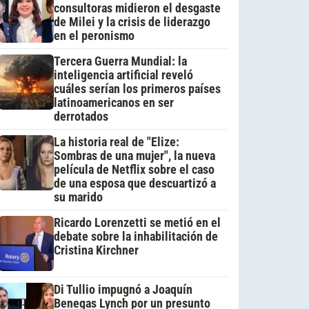
consultoras midieron el desgaste
de Milei y la crisis de liderazgo
en el peronismo
Tercera Guerra Mundial: la
inteligencia artificial reveló
cuáles serían los primeros países
latinoamericanos en ser
derrotados
La historia real de "Elize:
Sombras de una mujer", la nueva
película de Netflix sobre el caso
de una esposa que descuartizó a
su marido
Ricardo Lorenzetti se metió en el
debate sobre la inhabilitación de
Cristina Kirchner
Di Tullio impugnó a Joaquín
Benegas Lynch por un presunto