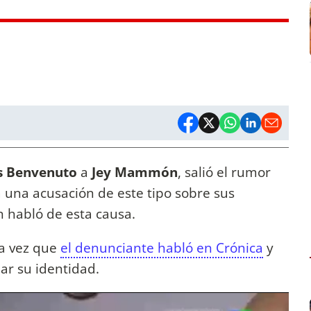
s Benvenuto
a
Jey Mammón
, salió el rumor
 una acusación de este tipo sobre sus
n habló de esta causa.
na vez que
el denunciante habló en Crónica
y
lar su identidad.