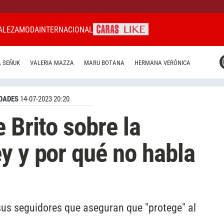
ALEZA
MODA
INTERNACIONAL
CARAS MIAMI
 SEÑUK
VALERIA MAZZA
MARU BOTANA
HERMANA VERÓNICA
CARAS BRASIL
CARAS URUGUAY
DADES
14-07-2023 20:20
 Brito sobre la
y y por qué no habla
sus seguidores que aseguran que "protege" al