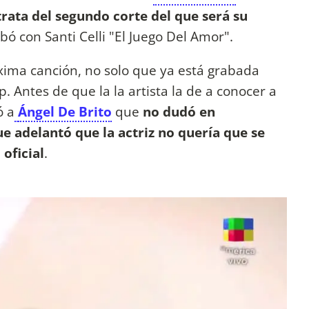
trata del segundo corte del que será su
abó con Santi Celli "El Juego Del Amor".
óxima canción, no solo que ya está grabada
p. Antes de que la la artista la de a conocer a
ó a
Ángel De Brito
que
no dudó en
 adelantó que la actriz no quería que se
oficial
.