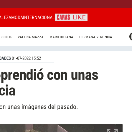
ALEZA
MODA
INTERNACIONAL
CARAS MIAMI
 SEÑUK
VALERIA MAZZA
MARU BOTANA
HERMANA VERÓNICA
CARAS BRASIL
CARAS URUGUAY
DADES
01-07-2022 15:52
oprendió con unas
cia
con unas imágenes del pasado.