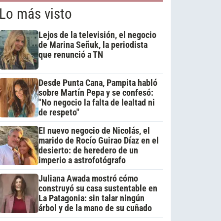
Lo más visto
Lejos de la televisión, el negocio
de Marina Señuk, la periodista
que renunció a TN
Desde Punta Cana, Pampita habló
sobre Martín Pepa y se confesó:
"No negocio la falta de lealtad ni
de respeto"
El nuevo negocio de Nicolás, el
marido de Rocío Guirao Díaz en el
desierto: de heredero de un
imperio a astrofotógrafo
Juliana Awada mostró cómo
construyó su casa sustentable en
La Patagonia: sin talar ningún
árbol y de la mano de su cuñado