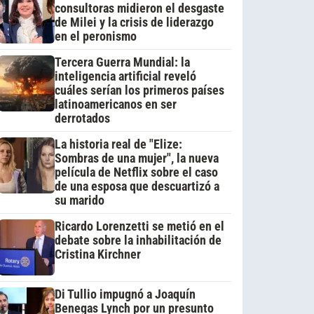
consultoras midieron el desgaste
de Milei y la crisis de liderazgo
en el peronismo
Tercera Guerra Mundial: la
inteligencia artificial reveló
cuáles serían los primeros países
latinoamericanos en ser
derrotados
La historia real de "Elize:
Sombras de una mujer", la nueva
película de Netflix sobre el caso
de una esposa que descuartizó a
su marido
Ricardo Lorenzetti se metió en el
debate sobre la inhabilitación de
Cristina Kirchner
Di Tullio impugnó a Joaquín
Benegas Lynch por un presunto