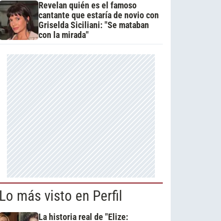
Revelan quién es el famoso
cantante que estaría de novio con
Griselda Siciliani: "Se mataban
con la mirada"
Lo más visto en Perfil
La historia real de "Elize: