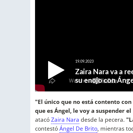
"El único que no está contento con 
que es Ángel, le voy a suspender e
atacó
Zaira Nara
desde la pecera.
"L
contestó
Ángel De Brito
, mientras to