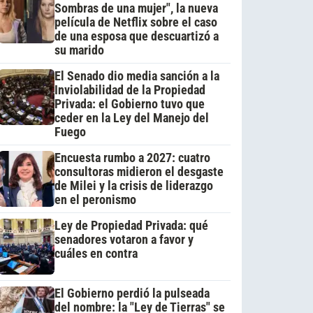
Sombras de una mujer", la nueva
película de Netflix sobre el caso
de una esposa que descuartizó a
su marido
El Senado dio media sanción a la
Inviolabilidad de la Propiedad
Privada: el Gobierno tuvo que
ceder en la Ley del Manejo del
Fuego
Encuesta rumbo a 2027: cuatro
consultoras midieron el desgaste
de Milei y la crisis de liderazgo
en el peronismo
Ley de Propiedad Privada: qué
senadores votaron a favor y
cuáles en contra
El Gobierno perdió la pulseada
del nombre: la "Ley de Tierras" se