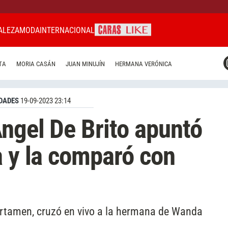
ALEZA
MODA
INTERNACIONAL
CARAS MIAMI
TA
MORIA CASÁN
JUAN MINUJÍN
HERMANA VERÓNICA
CARAS BRASIL
CARAS URUGUAY
DADES
19-09-2023 23:14
ngel De Brito apuntó
a y la comparó con
ertamen, cruzó en vivo a la hermana de Wanda