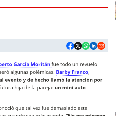
berto García Moritán
fue todo un revuelo
neró algunas polémicas.
Barby Franco
,
 al evento y de hecho llamó la atención por
futura hija de la pareja:
un mini auto
onoció que tal vez fue demasiado este
usar cuando sea más grande.
“No me miraron