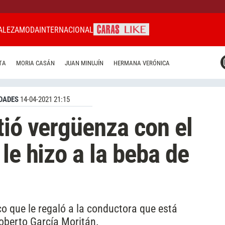
ALEZA
MODA
INTERNACIONAL
CARAS MIAMI
TA
MORIA CASÁN
JUAN MINUJÍN
HERMANA VERÓNICA
CARAS BRASIL
CARAS URUGUAY
DADES
14-04-2021 21:15
tió vergüenza con el
le hizo a la beba de
co que le regaló a la conductora que está
Roberto García Moritán.