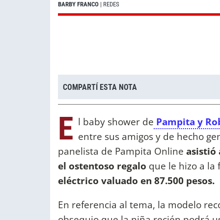
BARBY FRANCO
| REDES
COMPARTÍ ESTA NOTA
E
l baby shower de
Pampita y Ro
entre sus amigos y de hecho ge
panelista de Pampita Online
asistió
el ostentoso regalo
que le hizo a la 
eléctrico valuado en 87.500 pesos.
En referencia al tema, la modelo rec
obsequio que la niña recién podrá 