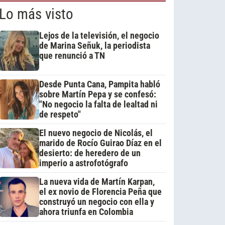
Lo más visto
Lejos de la televisión, el negocio
de Marina Señuk, la periodista
que renunció a TN
Desde Punta Cana, Pampita habló
sobre Martín Pepa y se confesó:
"No negocio la falta de lealtad ni
de respeto"
El nuevo negocio de Nicolás, el
marido de Rocío Guirao Díaz en el
desierto: de heredero de un
imperio a astrofotógrafo
La nueva vida de Martín Karpan,
el ex novio de Florencia Peña que
construyó un negocio con ella y
ahora triunfa en Colombia