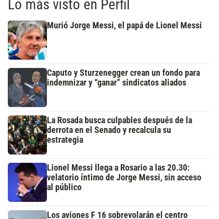
Lo más visto en Perfil
Murió Jorge Messi, el papá de Lionel Messi
Caputo y Sturzenegger crean un fondo para
indemnizar y “ganar” sindicatos aliados
La Rosada busca culpables después de la
derrota en el Senado y recalcula su
estrategia
Lionel Messi llega a Rosario a las 20.30:
velatorio íntimo de Jorge Messi, sin acceso
al público
Los aviones F 16 sobrevolarán el centro