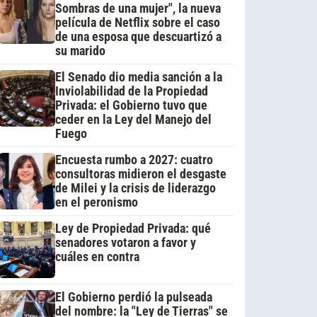
Sombras de una mujer", la nueva
película de Netflix sobre el caso
de una esposa que descuartizó a
su marido
El Senado dio media sanción a la
Inviolabilidad de la Propiedad
Privada: el Gobierno tuvo que
ceder en la Ley del Manejo del
Fuego
Encuesta rumbo a 2027: cuatro
consultoras midieron el desgaste
de Milei y la crisis de liderazgo
en el peronismo
Ley de Propiedad Privada: qué
senadores votaron a favor y
cuáles en contra
El Gobierno perdió la pulseada
del nombre: la "Ley de Tierras" se