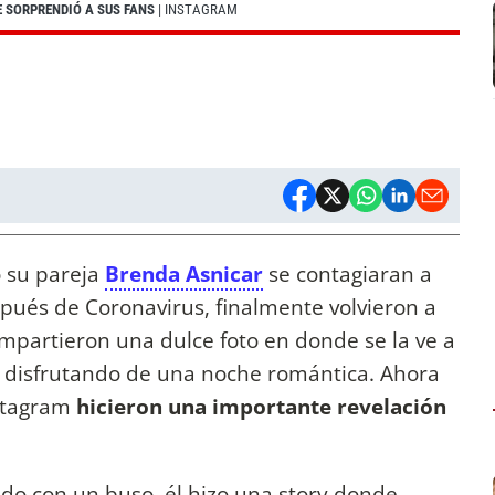
E SORPRENDIÓ A SUS FANS
| INSTAGRAM
su pareja
Brenda Asnicar
se contagiaran a
spués de Coronavirus, finalmente volvieron a
ompartieron una dulce foto en donde se la ve a
l disfrutando de una noche romántica. Ahora
nstagram
hicieron una importante revelación
o con un buso, él hizo una story donde