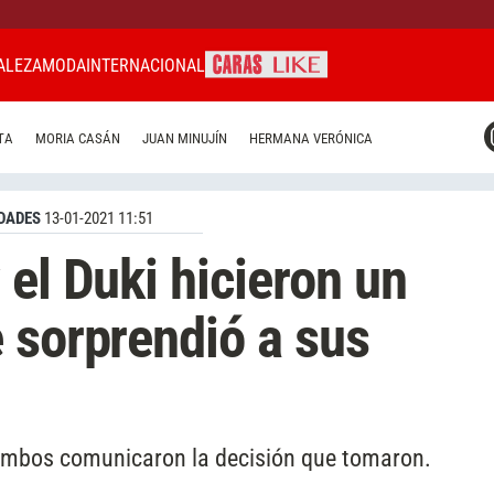
ALEZA
MODA
INTERNACIONAL
CARAS MIAMI
TA
MORIA CASÁN
JUAN MINUJÍN
HERMANA VERÓNICA
CARAS BRASIL
CARAS URUGUAY
DADES
13-01-2021 11:51
 el Duki hicieron un
 sorprendió a sus
ambos comunicaron la decisión que tomaron.