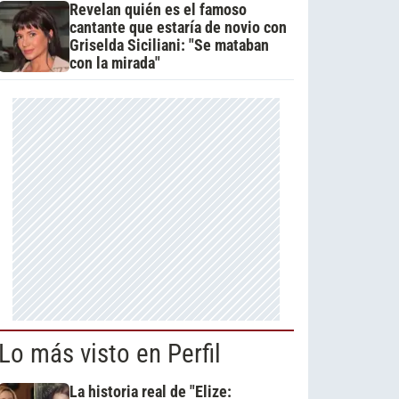
Revelan quién es el famoso
cantante que estaría de novio con
Griselda Siciliani: "Se mataban
con la mirada"
Lo más visto en Perfil
La historia real de "Elize: