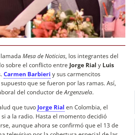
 llamada
Mesa de Noticias
, los integrantes del
 sobre el conflicto entre
Jorge Rial
y
Luis
s.
Carmen Barbieri
y sus carmencitos
supuesto que se fueron por las ramas. Así,
aboral del conductor de
Argenzuela
.
alud que tuvo
Jorge Rial
en Colombia, el
 si a la radio. Hasta el momento decidió
arse, aunque ahora se confirmó que el 13 de
 televisivo por la cobertura especial de las