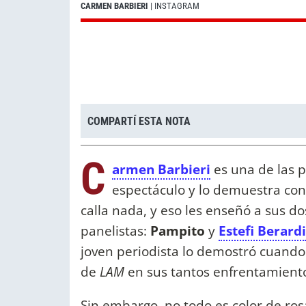
CARMEN BARBIERI
| INSTAGRAM
COMPARTÍ ESTA NOTA
C
armen Barbieri
es una de las 
espectáculo y lo demuestra con
calla nada, y eso les enseñó a sus 
panelistas:
Pampito
y
Estefi Berardi
joven periodista lo demostró cuand
de
LAM
en sus tantos enfrentamient
Sin embargo, no todo es color de ro