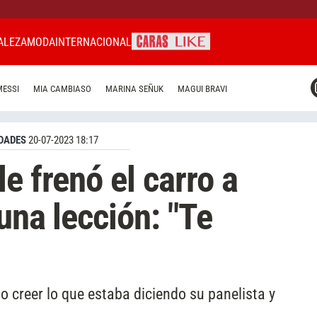
ALEZA
MODA
INTERNACIONAL
CARAS MIAMI
MESSI
MIA CAMBIASO
MARINA SEÑUK
MAGUI BRAVI
CARAS BRASIL
CARAS URUGUAY
DADES
20-07-2023 18:17
e frenó el carro a
una lección: "Te
creer lo que estaba diciendo su panelista y