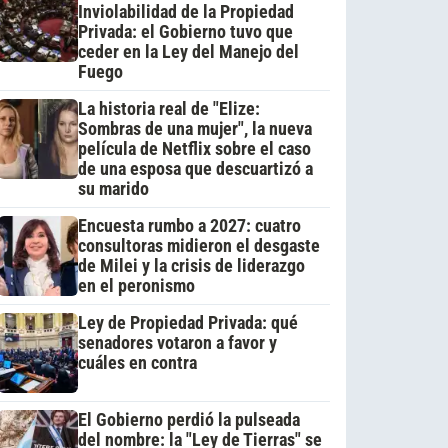
Inviolabilidad de la Propiedad
Privada: el Gobierno tuvo que
ceder en la Ley del Manejo del
Fuego
La historia real de "Elize:
Sombras de una mujer", la nueva
película de Netflix sobre el caso
de una esposa que descuartizó a
su marido
Encuesta rumbo a 2027: cuatro
consultoras midieron el desgaste
de Milei y la crisis de liderazgo
en el peronismo
Ley de Propiedad Privada: qué
senadores votaron a favor y
cuáles en contra
El Gobierno perdió la pulseada
del nombre: la "Ley de Tierras" se