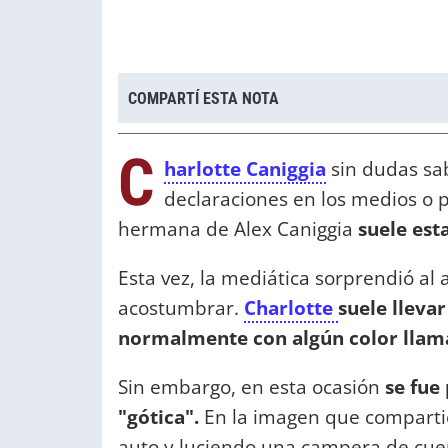
COMPARTÍ ESTA NOTA
C
harlotte Caniggia
sin dudas sa
declaraciones en los medios o p
hermana de Alex Caniggia
suele est
Esta vez, la mediática sorprendió al
acostumbrar.
Charlotte
suele lleva
normalmente con algún color llama
Sin embargo, en esta ocasión
se fue
"gótica".
En la imagen que compartió
auto y luciendo una campera de cuer