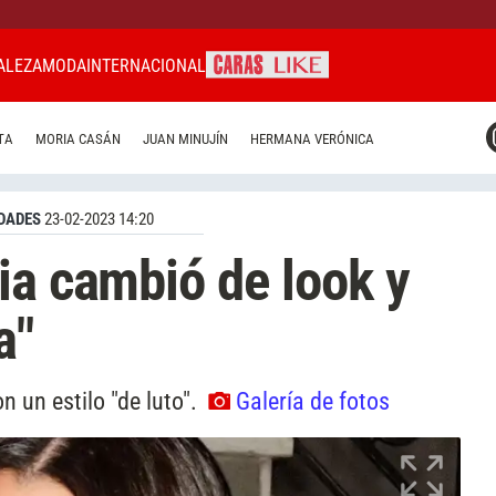
ALEZA
MODA
INTERNACIONAL
CARAS MIAMI
TA
MORIA CASÁN
JUAN MINUJÍN
HERMANA VERÓNICA
CARAS BRASIL
CARAS URUGUAY
DADES
23-02-2023 14:20
ia cambió de look y
a"
n un estilo "de luto".
Galería de fotos