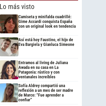
Lo más visto
Camiseta y minifalda cuadrillé:
Gime Accardi conquista España
con un original look en tendencia
Así está hoy Faustino, el hijo de
Eva Bargiela y Gianluca Simeone
Entramos al living de Juliana
Awada en su casa en La
Patagonia: rústico y con
ventanales increíbles
Sofía Aldrey compartió una
reflexión a un mes de ser madre
de Marco: “Fue aprender a
confiar”