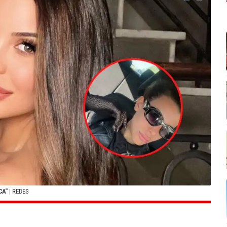
CA"
| REDES