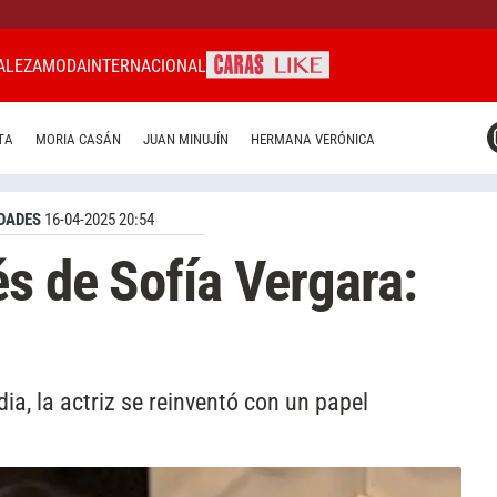
ALEZA
MODA
INTERNACIONAL
CARAS MIAMI
TA
MORIA CASÁN
JUAN MINUJÍN
HERMANA VERÓNICA
CARAS BRASIL
CARAS URUGUAY
DADES
16-04-2025 20:54
és de Sofía Vergara:
, la actriz se reinventó con un papel