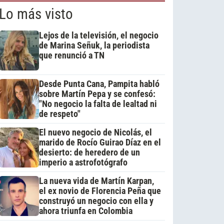
Lo más visto
Lejos de la televisión, el negocio
de Marina Señuk, la periodista
que renunció a TN
Desde Punta Cana, Pampita habló
sobre Martín Pepa y se confesó:
"No negocio la falta de lealtad ni
de respeto"
El nuevo negocio de Nicolás, el
marido de Rocío Guirao Díaz en el
desierto: de heredero de un
imperio a astrofotógrafo
La nueva vida de Martín Karpan,
el ex novio de Florencia Peña que
construyó un negocio con ella y
ahora triunfa en Colombia