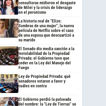
consultoras midieron el desgaste
de Milei y la crisis de liderazgo
en el peronismo
La historia real de "Elize:
Sombras de una mujer", la nueva
película de Netflix sobre el caso
de una esposa que descuartizó a
su marido
El Senado dio media sanción a la
Inviolabilidad de la Propiedad
Privada: el Gobierno tuvo que
ceder en la Ley del Manejo del
Fuego
Ley de Propiedad Privada: qué
senadores votaron a favor y
cuáles en contra
El Gobierno perdió la pulseada
del nombre: la "Ley de Tierras" se