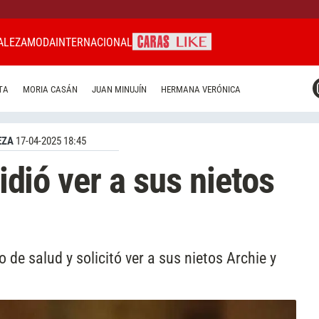
ALEZA
MODA
INTERNACIONAL
CARAS MIAMI
TA
MORIA CASÁN
JUAN MINUJÍN
HERMANA VERÓNICA
CARAS BRASIL
CARAS URUGUAY
EZA
17-04-2025 18:45
pidió ver a sus nietos
de salud y solicitó ver a sus nietos Archie y