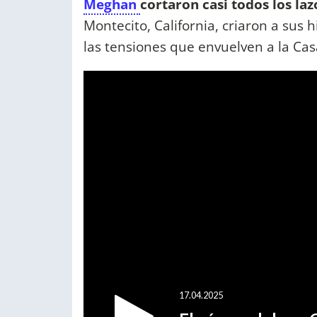
Meghan
cortaron casi todos los la
Montecito, California, criaron a sus 
las tensiones que envuelven a la Cas