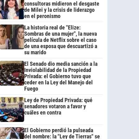
consultoras midieron el desgaste
de Milei y la crisis de liderazgo
en el peronismo
La historia real de "Elize:
Sombras de una mujer", la nueva
película de Netflix sobre el caso
de una esposa que descuartizó a
su marido
El Senado dio media sanción a la
Inviolabilidad de la Propiedad
Privada: el Gobierno tuvo que
ceder en la Ley del Manejo del
Fuego
Ley de Propiedad Privada: qué
senadores votaron a favor y
cuáles en contra
El Gobierno perdió la pulseada
del nombre: la "Ley de Tierras" se