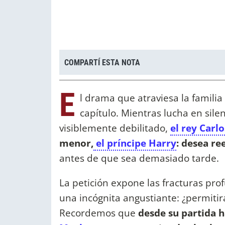
COMPARTÍ ESTA NOTA
E
l drama que atraviesa la famili
capítulo. Mientras lucha en sile
visiblemente debilitado,
el rey Carlos
menor,
el príncipe Harry
: desea re
antes de que sea demasiado tarde.
La petición expone las fracturas pro
una incógnita angustiante: ¿permiti
Recordemos que
desde su partida 