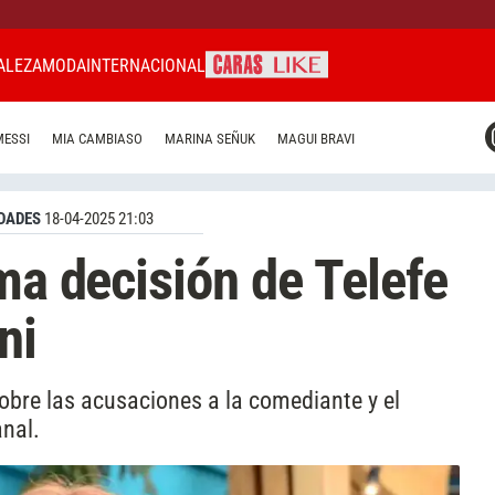
ALEZA
MODA
INTERNACIONAL
CARAS MIAMI
MESSI
MIA CAMBIASO
MARINA SEÑUK
MAGUI BRAVI
CARAS BRASIL
CARAS URUGUAY
DADES
18-04-2025 21:03
ma decisión de Telefe
ni
obre las acusaciones a la comediante y el
anal.