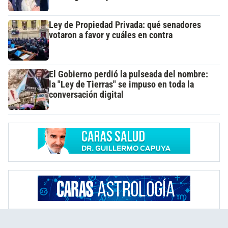
Ley de Propiedad Privada: qué senadores
votaron a favor y cuáles en contra
El Gobierno perdió la pulseada del nombre:
la "Ley de Tierras" se impuso en toda la
conversación digital