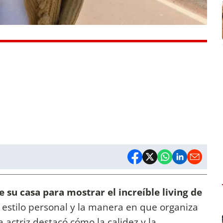
e su casa
para mostrar el increíble living de
u estilo personal y la manera en que organiza
La actriz destacó cómo la calidez y la