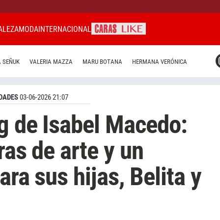
ALEZA
MODA
INTERNACIONAL
CARAS MIAMI
 SEÑUK
VALERIA MAZZA
MARU BOTANA
HERMANA VERÓNICA
CARAS BRASIL
CARAS URUGUAY
DADES
03-06-2026 21:07
ng de Isabel Macedo:
ras de arte y un
ara sus hijas, Belita y