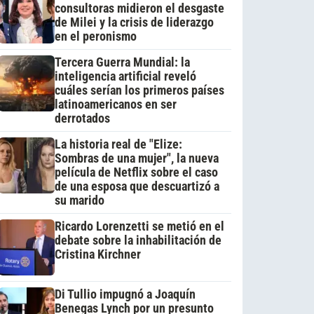
consultoras midieron el desgaste
de Milei y la crisis de liderazgo
en el peronismo
Tercera Guerra Mundial: la
inteligencia artificial reveló
cuáles serían los primeros países
latinoamericanos en ser
derrotados
La historia real de "Elize:
Sombras de una mujer", la nueva
película de Netflix sobre el caso
de una esposa que descuartizó a
su marido
Ricardo Lorenzetti se metió en el
debate sobre la inhabilitación de
Cristina Kirchner
Di Tullio impugnó a Joaquín
Benegas Lynch por un presunto