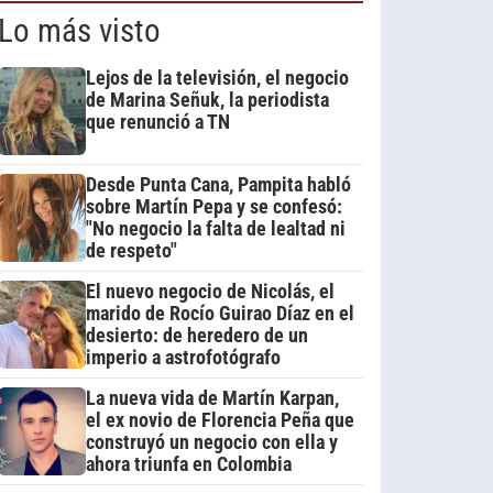
Lo más visto
Lejos de la televisión, el negocio
de Marina Señuk, la periodista
que renunció a TN
Desde Punta Cana, Pampita habló
sobre Martín Pepa y se confesó:
"No negocio la falta de lealtad ni
de respeto"
El nuevo negocio de Nicolás, el
marido de Rocío Guirao Díaz en el
desierto: de heredero de un
imperio a astrofotógrafo
La nueva vida de Martín Karpan,
el ex novio de Florencia Peña que
construyó un negocio con ella y
ahora triunfa en Colombia