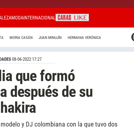
ALEZA
MODA
INTERNACIONAL
CARAS MIAMI
TA
MORIA CASÁN
JUAN MINUJÍN
HERMANA VERÓNICA
CARAS BRASIL
CARAS URUGUAY
DADES
08-06-2022 17:27
lia que formó
úa después de su
hakira
 modelo y DJ colombiana con la que tuvo dos