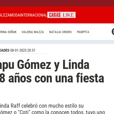
ALEZA
MODA
INTERNACIONAL
CARAS MIAMI
RINA SEÑUK
VALERIA MAZZA
NATALIA OREIRO
PAMPITA
CARAS BRASIL
CARAS URUGUAY
DADES
08-01-2023 20:51
 Papu Gómez y Linda
 8 años con una fiesta
inda Raff celebró con mucho estilo su
mez o "Coti" como la conocen todos, tuvo uno