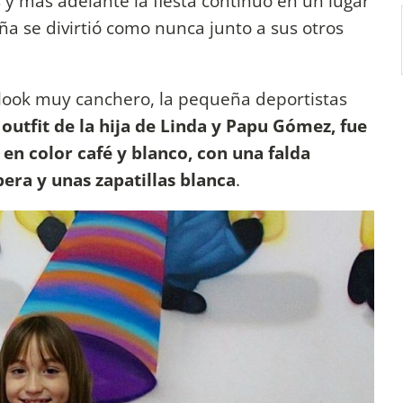
 y más adelante la fiesta continuó en un lugar
a se divirtió como nunca junto a sus otros
look muy canchero, la pequeña deportistas
 outfit de la hija de Linda y Papu Gómez, fue
n color café y blanco, con una falda
era y unas zapatillas blanca
.