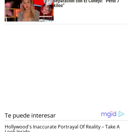
separación con El Conejo: “Perdí 7
kilos”