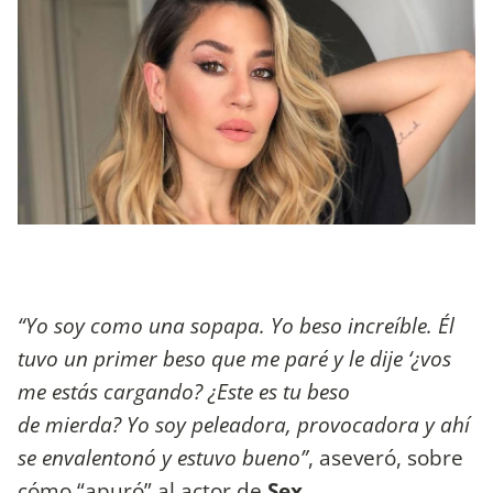
“Yo soy como una sopapa. Yo beso increíble. Él
tuvo un primer beso que me paré y le dije ‘¿vos
me estás cargando? ¿Este es tu beso
de mierda? Yo soy peleadora, provocadora y ahí
se envalentonó y estuvo bueno”
, aseveró, sobre
cómo “apuró” al actor de
Sex
.