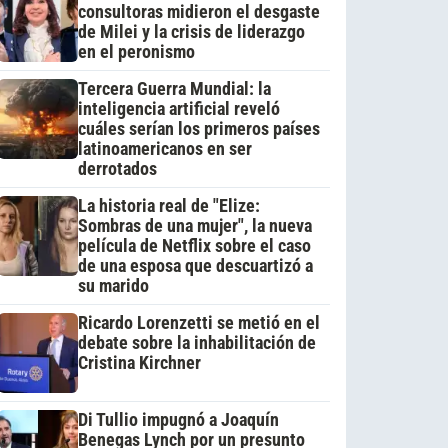
consultoras midieron el desgaste
de Milei y la crisis de liderazgo
en el peronismo
Tercera Guerra Mundial: la
inteligencia artificial reveló
cuáles serían los primeros países
latinoamericanos en ser
derrotados
La historia real de "Elize:
Sombras de una mujer", la nueva
película de Netflix sobre el caso
de una esposa que descuartizó a
su marido
Ricardo Lorenzetti se metió en el
debate sobre la inhabilitación de
Cristina Kirchner
Di Tullio impugnó a Joaquín
Benegas Lynch por un presunto