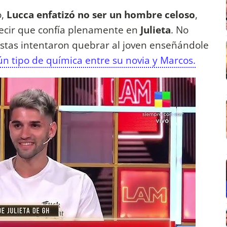
o,
Lucca enfatizó no ser un hombre celoso
,
ecir que confía plenamente en
Julieta
. No
listas intentaron quebrar al joven enseñándole
ún tipo de química entre su novia y Marcos.