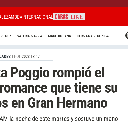
ALEZA
MODA
INTERNACIONAL
CARAS MIAMI
 SEÑUK
VALERIA MAZZA
MARU BOTANA
HERMANA VERÓNICA
CARAS BRASIL
CARAS URUGUAY
DADES
11-01-2023 13:17
ta Poggio rompió el
l romance que tiene su
os en Gran Hermano
 LAM la noche de este martes y sostuvo un mano