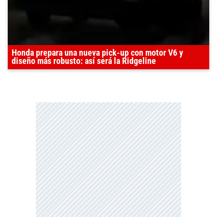
Honda prepara una nueva pick-up con motor V6 y
diseño más robusto: así será la Ridgeline