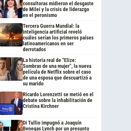
consultoras midieron el desgaste
de Milei y la crisis de liderazgo
en el peronismo
Tercera Guerra Mundial: la
inteligencia artificial reveló
cuáles serían los primeros países
latinoamericanos en ser
derrotados
La historia real de "Elize:
Sombras de una mujer", la nueva
película de Netflix sobre el caso
de una esposa que descuartizó a
su marido
Ricardo Lorenzetti se metió en el
debate sobre la inhabilitación de
Cristina Kirchner
Di Tullio impugnó a Joaquín
Benegas Lynch por un presunto