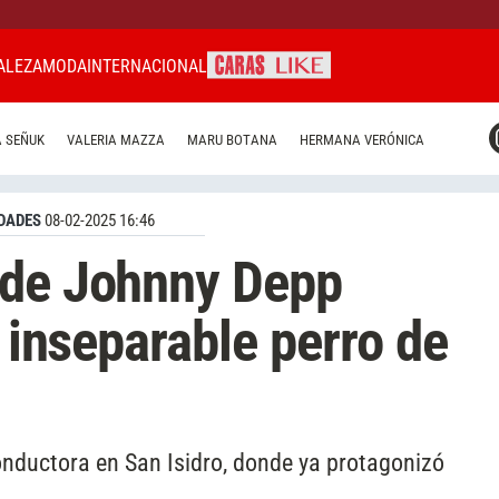
ALEZA
MODA
INTERNACIONAL
CARAS MIAMI
 SEÑUK
VALERIA MAZZA
MARU BOTANA
HERMANA VERÓNICA
CARAS BRASIL
CARAS URUGUAY
DADES
08-02-2025 16:46
 de Johnny Depp
l inseparable perro de
conductora en San Isidro, donde ya protagonizó