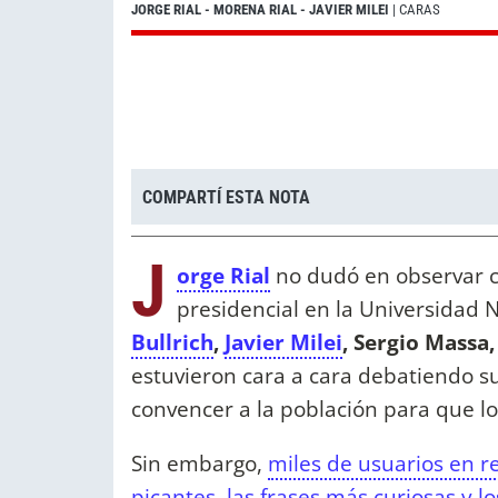
JORGE RIAL - MORENA RIAL - JAVIER MILEI
| CARAS
COMPARTÍ ESTA NOTA
J
orge Rial
no dudó en observar c
presidencial en la Universidad 
Bullrich
,
Javier Milei
, Sergio Massa
estuvieron cara a cara debatiendo s
convencer a la población para que l
Sin embargo,
miles de usuarios en r
picantes, las frases más curiosas y 