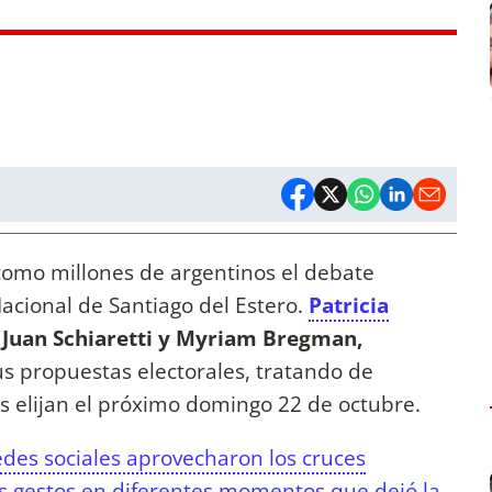
omo millones de argentinos el debate
Nacional de Santiago del Estero.
Patricia
, Juan Schiaretti y Myriam Bregman,
us propuestas electorales, tratando de
os elijan el próximo domingo 22 de octubre.
edes sociales aprovecharon los cruces
los gestos en diferentes momentos que dejó la