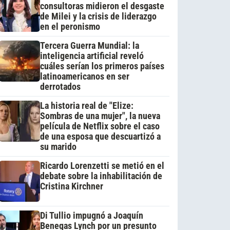
consultoras midieron el desgaste
de Milei y la crisis de liderazgo
en el peronismo
Tercera Guerra Mundial: la
inteligencia artificial reveló
cuáles serían los primeros países
latinoamericanos en ser
derrotados
La historia real de "Elize:
Sombras de una mujer", la nueva
película de Netflix sobre el caso
de una esposa que descuartizó a
su marido
Ricardo Lorenzetti se metió en el
debate sobre la inhabilitación de
Cristina Kirchner
Di Tullio impugnó a Joaquín
Benegas Lynch por un presunto