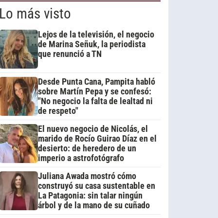
Lo más visto
Lejos de la televisión, el negocio
de Marina Señuk, la periodista
que renunció a TN
Desde Punta Cana, Pampita habló
sobre Martín Pepa y se confesó:
"No negocio la falta de lealtad ni
de respeto"
El nuevo negocio de Nicolás, el
marido de Rocío Guirao Díaz en el
desierto: de heredero de un
imperio a astrofotógrafo
Juliana Awada mostró cómo
construyó su casa sustentable en
La Patagonia: sin talar ningún
árbol y de la mano de su cuñado