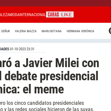
ALEZA
MODA
INTERNACIONAL
CARAS MIAMI
 SEÑUK
VALERIA MAZZA
MARU BOTANA
HERMANA VERÓNICA
CARAS BRASIL
CARAS URUGUAY
DADES
01-10-2023 23:31
ró a Javier Milei con
l debate presidencial
émica: el meme
ro los cinco candidatos presidenciales
 y las redes sociales hicieron de las suyas.